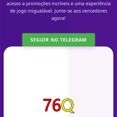
acesso a promoções incríveis e uma experiência
de jogo inigualável. Junte-se aos vencedores
agora!
SEGUIR NO TELEGRAM