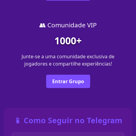
👥 Comunidade VIP
1000+
Junte-se a uma comunidade exclusiva de
jogadores e compartilhe experiências!
Entrar Grupo
📱 Como Seguir no Telegram