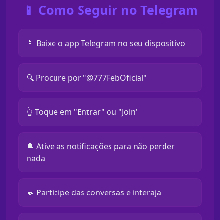
📱 Como Seguir no Telegram
📱 Baixe o app Telegram no seu dispositivo
🔍 Procure por "@777FebOficial"
👆 Toque em "Entrar" ou "Join"
🔔 Ative as notificações para não perder
nada
💬 Participe das conversas e interaja