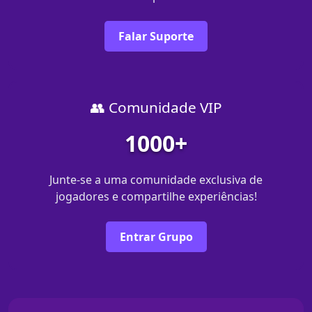
Falar Suporte
👥 Comunidade VIP
1000+
Junte-se a uma comunidade exclusiva de
jogadores e compartilhe experiências!
Entrar Grupo