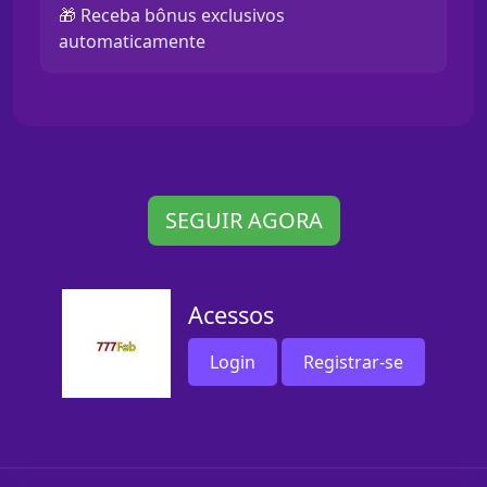
🎁 Receba bônus exclusivos
automaticamente
SEGUIR AGORA
Acessos
Login
Registrar-se