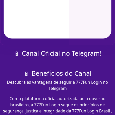
📱 Canal Oficial no Telegram!
📱 Benefícios do Canal
Descubra as vantagens de seguir a 777Fun Login no
Telegram
Como plataforma oficial autorizada pelo governo
brasileiro, a 777Fun Login segue os princípios de
segurança, justiça e integridade da 777Fun Login Brasil ,