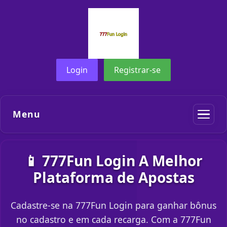
Login
Registrar-se
Menu
📱 777Fun Login A Melhor
Plataforma de Apostas
Cadastre-se na 777Fun Login para ganhar bônus
no cadastro e em cada recarga. Com a 777Fun