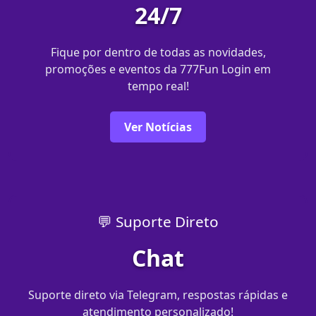
24/7
Fique por dentro de todas as novidades,
promoções e eventos da 777Fun Login em
tempo real!
Ver Notícias
💬 Suporte Direto
Chat
Suporte direto via Telegram, respostas rápidas e
atendimento personalizado!