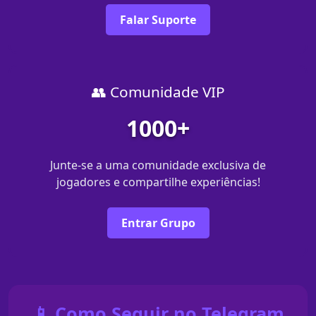
Falar Suporte
👥 Comunidade VIP
1000+
Junte-se a uma comunidade exclusiva de
jogadores e compartilhe experiências!
Entrar Grupo
📱 Como Seguir no Telegram