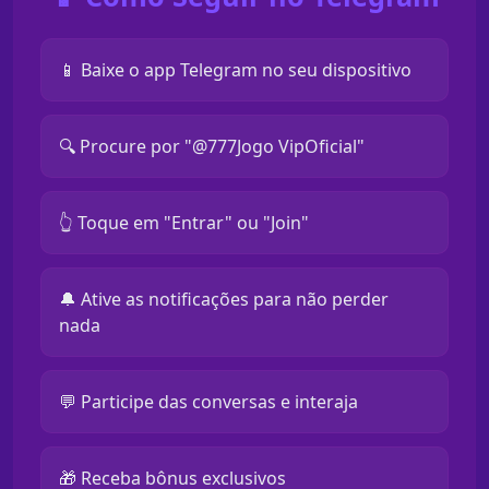
📱 Baixe o app Telegram no seu dispositivo
🔍 Procure por "@777Jogo VipOficial"
👆 Toque em "Entrar" ou "Join"
🔔 Ative as notificações para não perder
nada
💬 Participe das conversas e interaja
🎁 Receba bônus exclusivos