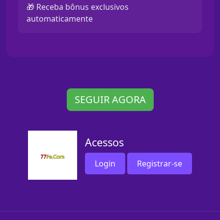
🎁 Receba bônus exclusivos
automaticamente
SEGUIR AGORA
Acessos
Login
Registrar-se