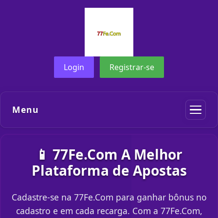
Login
Registrar-se
Menu
📱 77Fe.Com A Melhor
Plataforma de Apostas
Cadastre-se na 77Fe.Com para ganhar bônus no
cadastro e em cada recarga. Com a 77Fe.Com,