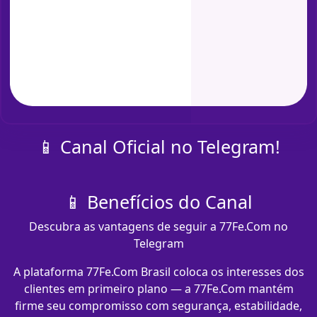
📱 Canal Oficial no Telegram!
📱 Benefícios do Canal
Descubra as vantagens de seguir a 77Fe.Com no
Telegram
A plataforma 77Fe.Com Brasil coloca os interesses dos
clientes em primeiro plano — a 77Fe.Com mantém
firme seu compromisso com segurança, estabilidade,