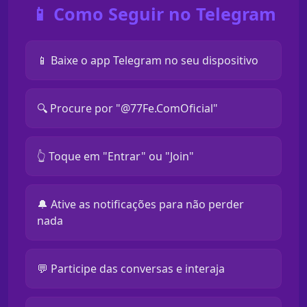
📱 Como Seguir no Telegram
📱 Baixe o app Telegram no seu dispositivo
🔍 Procure por "@77Fe.ComOficial"
👆 Toque em "Entrar" ou "Join"
🔔 Ative as notificações para não perder
nada
💬 Participe das conversas e interaja