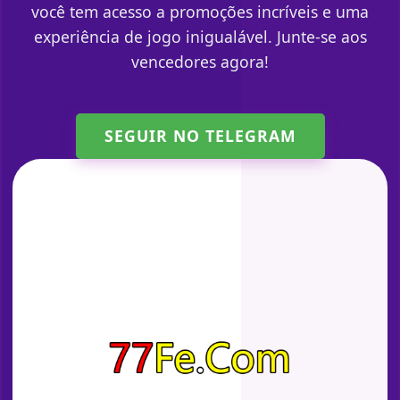
você tem acesso a promoções incríveis e uma
experiência de jogo inigualável. Junte-se aos
vencedores agora!
SEGUIR NO TELEGRAM