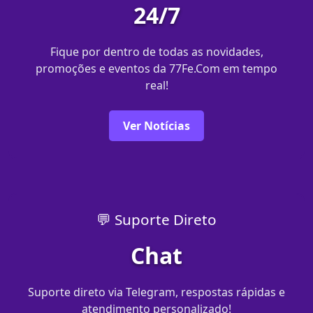
24/7
Fique por dentro de todas as novidades,
promoções e eventos da 77Fe.Com em tempo
real!
Ver Notícias
💬 Suporte Direto
Chat
Suporte direto via Telegram, respostas rápidas e
atendimento personalizado!