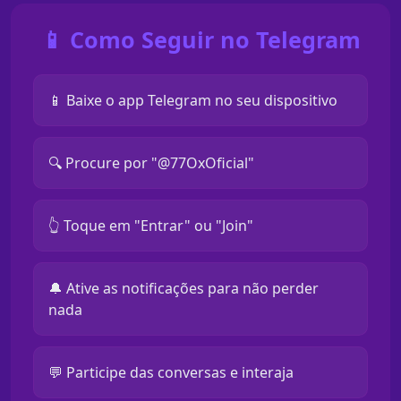
📱 Como Seguir no Telegram
📱 Baixe o app Telegram no seu dispositivo
🔍 Procure por "@77OxOficial"
👆 Toque em "Entrar" ou "Join"
🔔 Ative as notificações para não perder
nada
💬 Participe das conversas e interaja