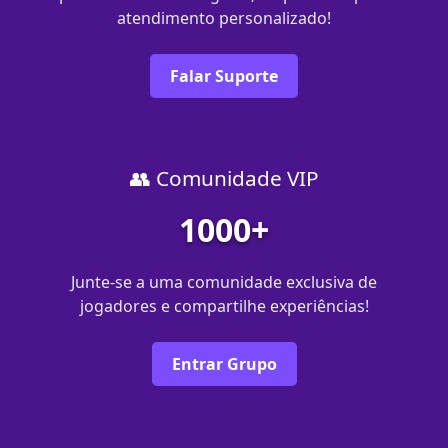
atendimento personalizado!
Falar Suporte
👥 Comunidade VIP
1000+
Junte-se a uma comunidade exclusiva de
jogadores e compartilhe experiências!
Entrar Grupo