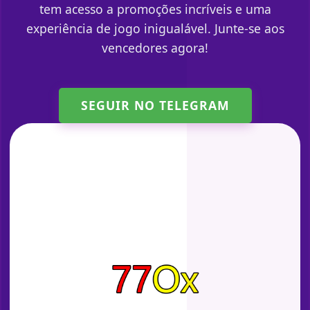
tem acesso a promoções incríveis e uma
experiência de jogo inigualável. Junte-se aos
vencedores agora!
SEGUIR NO TELEGRAM