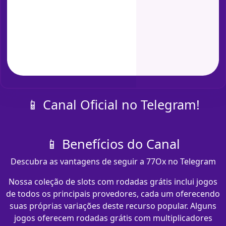
📱 Canal Oficial no Telegram!
📱 Benefícios do Canal
Descubra as vantagens de seguir a 77Ox no Telegram
Nossa coleção de slots com rodadas grátis inclui jogos
de todos os principais provedores, cada um oferecendo
suas próprias variações deste recurso popular. Alguns
jogos oferecem rodadas grátis com multiplicadores