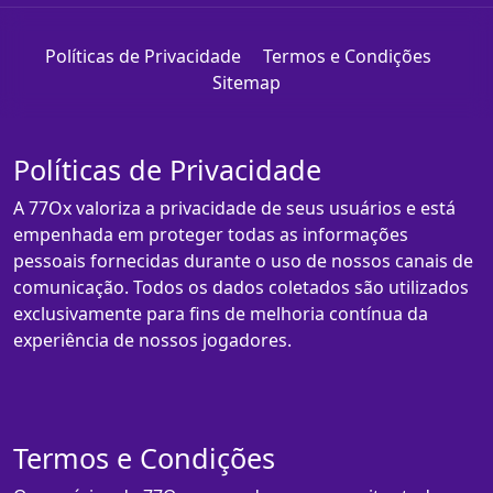
Políticas de Privacidade
Termos e Condições
Sitemap
Políticas de Privacidade
A 77Ox valoriza a privacidade de seus usuários e está
empenhada em proteger todas as informações
pessoais fornecidas durante o uso de nossos canais de
comunicação. Todos os dados coletados são utilizados
exclusivamente para fins de melhoria contínua da
experiência de nossos jogadores.
Termos e Condições