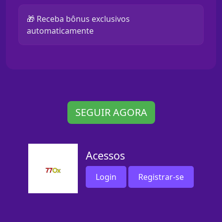
🎁 Receba bônus exclusivos
automaticamente
SEGUIR AGORA
Acessos
Login
Registrar-se