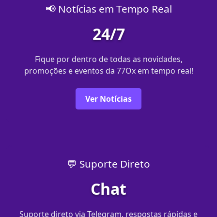
📢 Notícias em Tempo Real
24/7
Fique por dentro de todas as novidades,
promoções e eventos da 77Ox em tempo real!
Ver Notícias
💬 Suporte Direto
Chat
Suporte direto via Telegram, respostas rápidas e