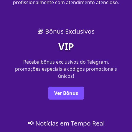
profissionalmente com atendimento atencioso.
🎁 Bônus Exclusivos
VIP
Receba bônus exclusivos do Telegram,
promoções especiais e códigos promocionais
únicos!
Ver Bônus
📢 Notícias em Tempo Real