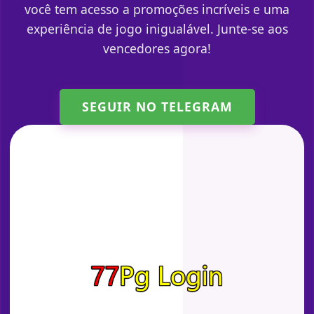
você tem acesso a promoções incríveis e uma
experiência de jogo inigualável. Junte-se aos
vencedores agora!
SEGUIR NO TELEGRAM