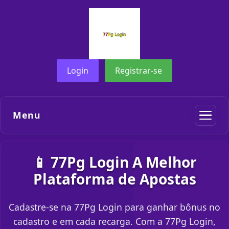
Login
Registrar-se
Menu
📱 77Pg Login A Melhor
Plataforma de Apostas
Cadastre-se na 77Pg Login para ganhar bônus no
cadastro e em cada recarga. Com a 77Pg Login,