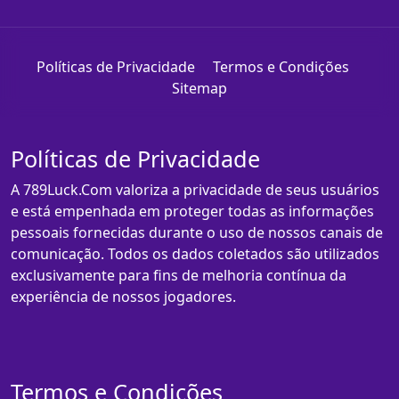
Políticas de Privacidade
Termos e Condições
Sitemap
Políticas de Privacidade
A 789Luck.Com valoriza a privacidade de seus usuários
e está empenhada em proteger todas as informações
pessoais fornecidas durante o uso de nossos canais de
comunicação. Todos os dados coletados são utilizados
exclusivamente para fins de melhoria contínua da
experiência de nossos jogadores.
Termos e Condições