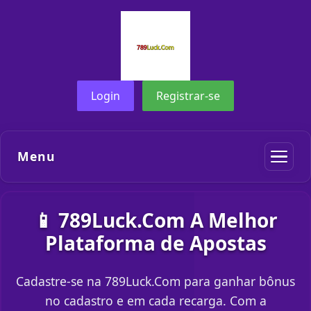
Login
Registrar-se
Menu
📱 789Luck.Com A Melhor
Plataforma de Apostas
Cadastre-se na 789Luck.Com para ganhar bônus
no cadastro e em cada recarga. Com a