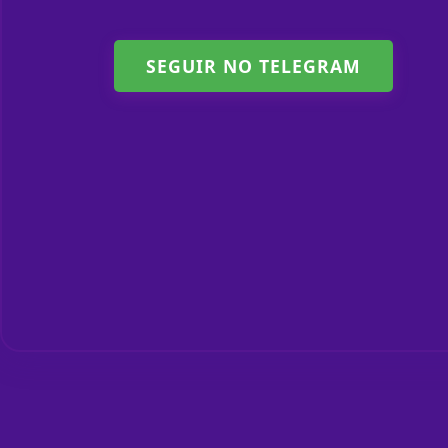
SEGUIR NO TELEGRAM