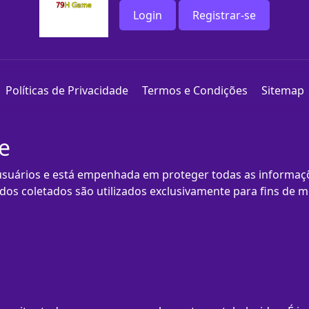
Login
Registrar-se
Políticas de Privacidade
Termos e Condições
Sitemap
de
 usuários e está empenhada em proteger todas as informaç
os coletados são utilizados exclusivamente para fins de m