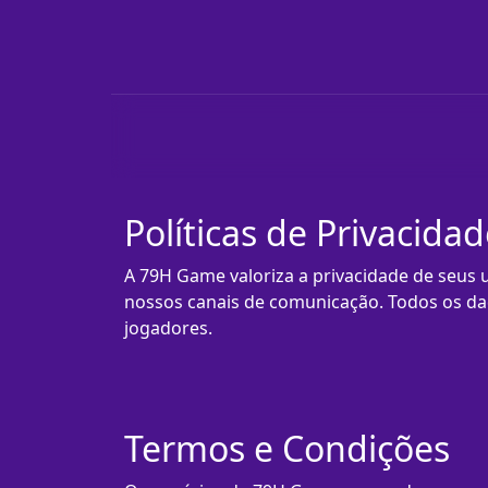
Políticas de Privacida
A 79H Game valoriza a privacidade de seus
nossos canais de comunicação. Todos os dad
jogadores.
Termos e Condições