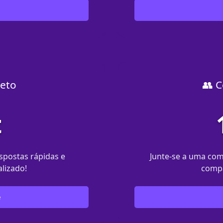
reto
👥 
t
espostas rápidas e
Junte-se a uma com
lizado!
compa
e