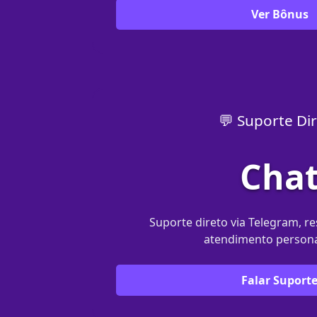
Ver Bônus
💬 Suporte Di
Cha
Suporte direto via Telegram, r
atendimento persona
Falar Suport