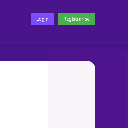
Login
Registrar-se