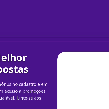
elhor
postas
bônus no cadastro e em
em acesso a promoções
ualável. Junte-se aos