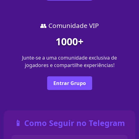
👥 Comunidade VIP
1000+
Junte-se a uma comunidade exclusiva de
jogadores e compartilhe experiências!
Entrar Grupo
📱 Como Seguir no Telegram