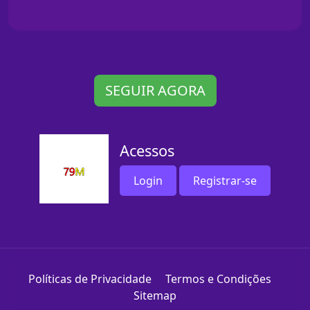
SEGUIR AGORA
Acessos
Login
Registrar-se
Políticas de Privacidade
Termos e Condições
Sitemap