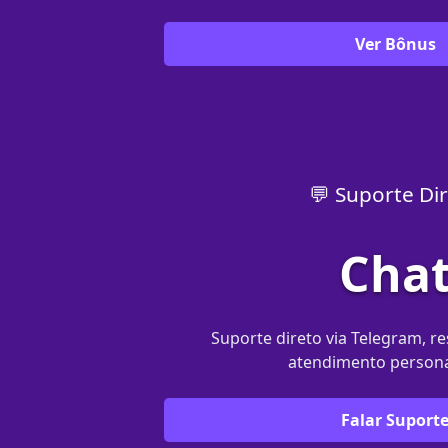
Ver Bônus
💬 Suporte Di
Cha
Suporte direto via Telegram, r
atendimento persona
Falar Suport