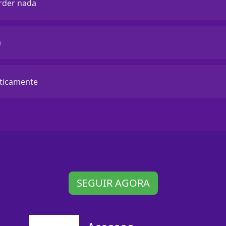
erder nada
a
aticamente
SEGUIR AGORA