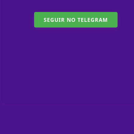
SEGUIR NO TELEGRAM