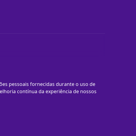
ões pessoais fornecidas durante o uso de
elhoria contínua da experiência de nossos