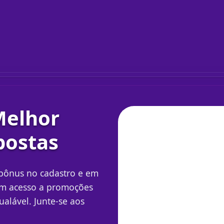
Melhor
postas
 bônus no cadastro e em
tem acesso a promoções
ualável. Junte-se aos