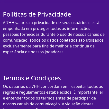
Políticas de Privacidade
A 7HH valoriza a privacidade de seus usuários e está
empenhada em proteger todas as informações
pessoais fornecidas durante o uso de nossos canais de
comunicação. Todos os dados coletados são utilizados
exclusivamente para fins de melhoria contínua da
experiência de nossos jogadores.
Termos e Condições
Os usuários da 7HH concordam em respeitar todas as
regras e regulamentos estabelecidos. É importante ler
e entender todos os termos antes de participar de
nossos canais de comunicação. A violação destes