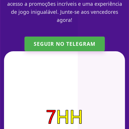
acesso a promoções incríveis e uma experiência
de jogo inigualável. Junte-se aos vencedores
agora!
SEGUIR NO TELEGRAM