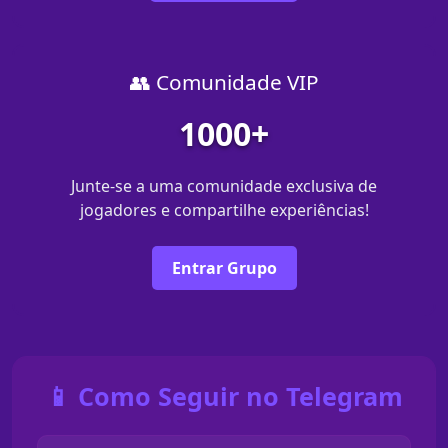
👥 Comunidade VIP
1000+
Junte-se a uma comunidade exclusiva de
jogadores e compartilhe experiências!
Entrar Grupo
📱 Como Seguir no Telegram