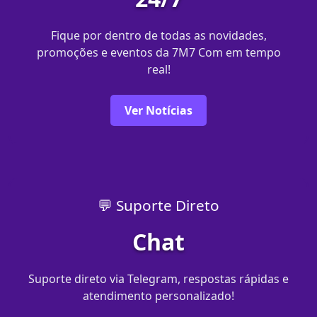
Fique por dentro de todas as novidades,
promoções e eventos da 7M7 Com em tempo
real!
Ver Notícias
💬 Suporte Direto
Chat
Suporte direto via Telegram, respostas rápidas e
atendimento personalizado!