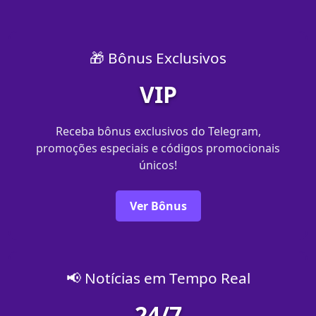
🎁 Bônus Exclusivos
VIP
Receba bônus exclusivos do Telegram,
promoções especiais e códigos promocionais
únicos!
Ver Bônus
📢 Notícias em Tempo Real
24/7